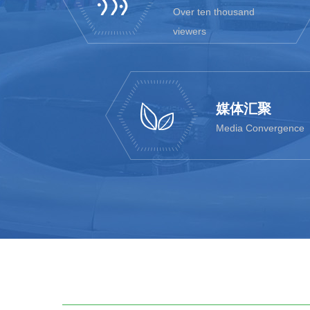
Over ten thousand
viewers
媒体汇聚
Media Convergence