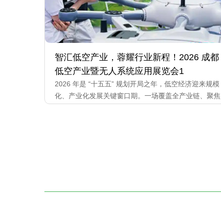
智汇低空产业，蓉耀行业新程！2026 成都
低空产业暨无人系统应用展览会1
2026 年是 “十五五” 规划开局之年，低空经济迎来规模
化、产业化发展关键窗口期。一场覆盖全产业链、聚焦
无人系统创新应用的行业盛会 ——2026 四川低空产业
暨无人系统应用展览会，将于2026 年 10 月 21 日 —
23 日，在成都西部国际博览城盛大举办，展会主题为
“智慧飞行・蓉耀全球”。 本届展会规划...